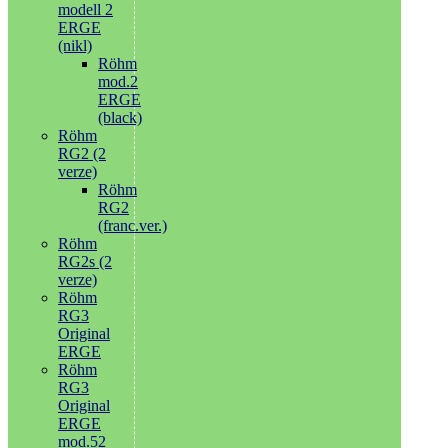
modell 2
ERGE
(nikl)
Röhm
mod.2
ERGE
(black)
Röhm
RG2 (2
verze)
Röhm
RG2
(franc.ver.)
Röhm
RG2s (2
verze)
Röhm
RG3
Original
ERGE
Röhm
RG3
Original
ERGE
mod.52