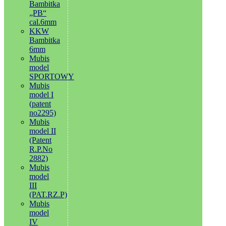
Bambitka
„PB“
cal.6mm
KKW
Bambitka
6mm
Mubis
model
SPORTOWY
Mubis
model I
(patent
no2295)
Mubis
model II
(Patent
R.P.No
2882)
Mubis
model
III
(PAT.RZ.P)
Mubis
model
IV