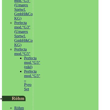
mod.“G3″
(Umarex
Sprtwf.
GmbH&Co
KG)
Perfecta
mod.“G3″
(Umarex
Sprtwf.
GmbH&Co
KG)
Perfecta
mod.“G5″
Perfecta
mod.“G5″
(nikl)
Perfecta
mod.“G5″
–
Pyro
Set
Röhm
Röhm