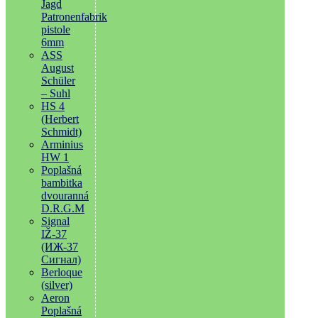
Jagd
Patronenfabrik
pistole
6mm
ASS
August
Schüler
– Suhl
HS 4
(Herbert
Schmidt)
Arminius
HW 1
Poplašná
bambitka
dvouranná
D.R.G.M
Signal
IŽ-37
(ИЖ-37
Сигнал)
Berloque
(silver)
Aeron
Poplašná