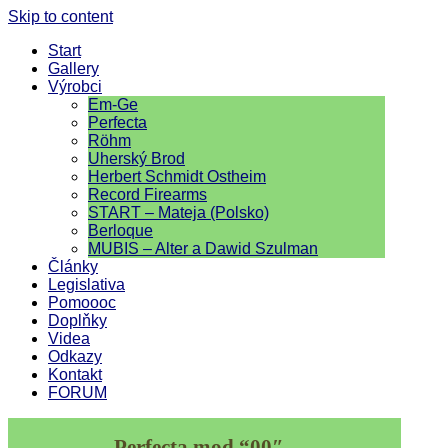
Skip to content
Start
Gallery
Výrobci
Em-Ge
Perfecta
Röhm
Uherský Brod
Herbert Schmidt Ostheim
Record Firearms
START – Mateja (Polsko)
Berloque
MUBIS – Alter a Dawid Szulman
Články
Legislativa
Pomoooc
Doplňky
Videa
Odkazy
Kontakt
FORUM
Perfecta mod.“00″