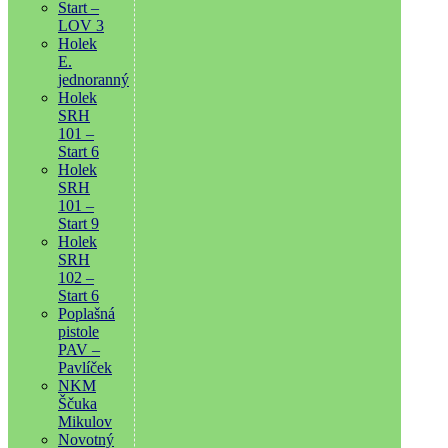
Start –
LOV 3
Holek
E.
jednoranný
Holek
SRH
101 –
Start 6
Holek
SRH
101 –
Start 9
Holek
SRH
102 –
Start 6
Poplašná
pistole
PAV –
Pavlíček
NKM
Ščuka
Mikulov
Novotný