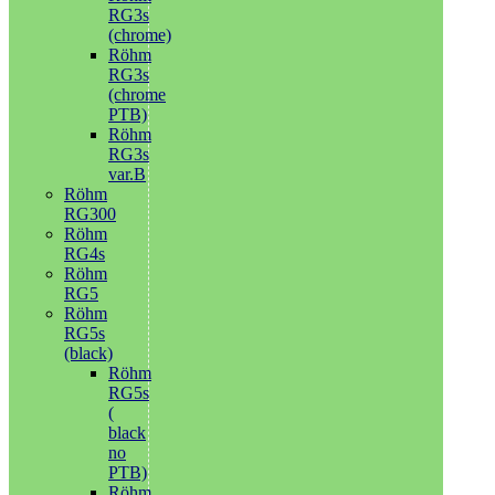
RG3s
(chrome)
Röhm
RG3s
(chrome
PTB)
Röhm
RG3s
var.B
Röhm
RG300
Röhm
RG4s
Röhm
RG5
Röhm
RG5s
(black)
Röhm
RG5s
(
black
no
PTB)
Röhm