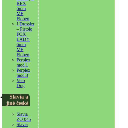
REX
6mm
ME
Flobert
J.Dressler
– Pistole
FOX
LADY
6mm
ME
Flobert
Perplex
mod.1
Perplex
mod.3
Velo
Dog
Slavia a
jiné české
Slavia
ZO 045
Slavia