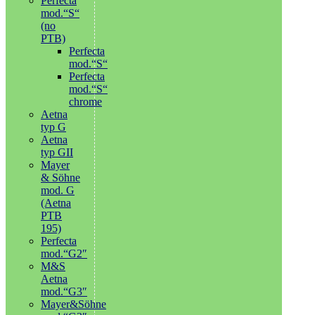
Perfecta
mod.“S“
(no
PTB)
Perfecta
mod.“S“
Perfecta
mod.“S“
chrome
Aetna
typ G
Aetna
typ GII
Mayer
& Söhne
mod. G
(Aetna
PTB
195)
Perfecta
mod.“G2″
M&S
Aetna
mod.“G3″
Mayer&Söhne