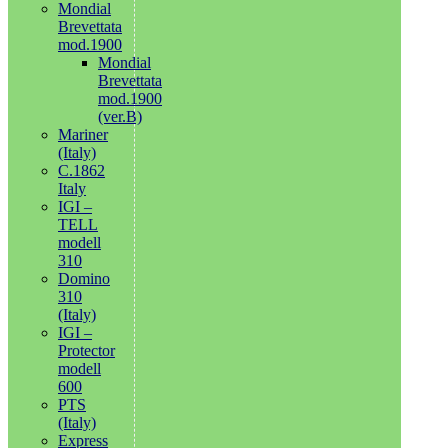
Mondial
Brevettata
mod.1900
Mondial
Brevettata
mod.1900
(ver.B)
Mariner
(Italy)
C.1862
Italy
IGI –
TELL
modell
310
Domino
310
(Italy)
IGI –
Protector
modell
600
PTS
(Italy)
Express