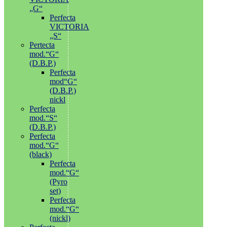
„G“
Perfecta
VICTORIA
„S“
Pertecta
mod.“G“
(D.B.P.)
Perfecta
mod“G“
(D.B.P.)
nickl
Perfecta
mod.“S“
(D.B.P.)
Perfecta
mod.“G“
(black)
Perfecta
mod.“G“
(Pyro
set)
Perfecta
mod.“G“
(nickl)