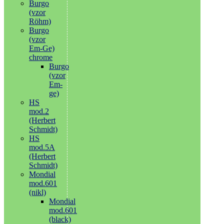
Burgo
(vzor
Röhm)
Burgo
(vzor
Em-Ge)
chrome
Burgo
(vzor
Em-
ge)
HS
mod.2
(Herbert
Schmidt)
HS
mod.5A
(Herbert
Schmidt)
Mondial
mod.601
(nikl)
Mondial
mod.601
(black)