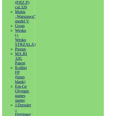
(P.RZ.P)
cal.320
Mubis
„Warszawa“
model V
Grom
Wesko
(+
Wesko
STRZALA)
Piorun
MA.RI
320.
Patent
Kolibri
FP
(6mm
blank)
Em-Ge
Olympic
games
starter
J.Dressler
–
Derringer