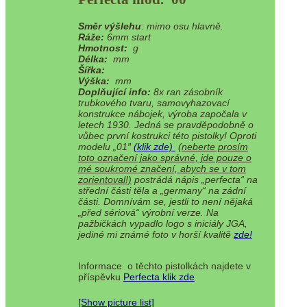
Směr výšlehu
: mimo osu hlavně.
Ráže:
6mm start
Hmotnost:
g
Délka:
mm
Šířka:
Výška:
mm
Doplňující info:
8x ran zásobník
trubkového tvaru, samovyhazovací
konstrukce nábojek, výroba započala v
letech 1930. Jedná se pravděpodobně o
vůbec první kostrukci této pistolky! Oproti
modelu „01″
(klik zde)
(
neberte prosím
toto označení jako správné, jde pouze o
mé soukromé značení, abych se v tom
zorientoval!)
postrádá nápis „perfecta“ na
střední části těla a „germany“ na zádní
části. Domnívám se, jestli to není nějaká
„před sériová“ výrobní verze. Na
pažbičkách vypadlo logo s iniciály JGA,
jediné mi známé foto v horší kvalitě
zde!
Informace o těchto pistolkách najdete v
příspěvku
Perfecta klik zde
[Show picture list]