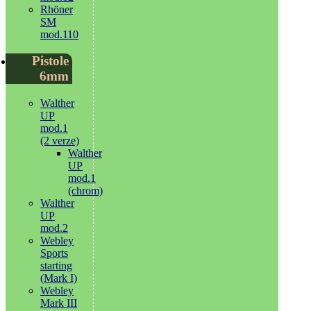
Rhöner
SM
mod.110
Pistole
6mm
Walther
UP
mod.1
(2 verze)
Walther
UP
mod.1
(chrom)
Walther
UP
mod.2
Webley
Sports
starting
(Mark I)
Webley
Mark III