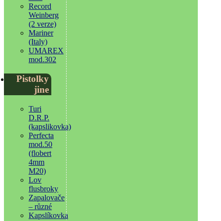
Record
Weinberg
(2 verze)
Mariner
(Italy)
UMAREX
mod.302
Pistolky
jine
Turi
D.R.P.
(kapslikovka)
Perfecta
mod.50
(flobert
4mm
M20)
Lov
flusbroky
Zapalovače
– různé
Kapslíkovka