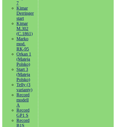
7
Kimar
Derringer
start
Kimar
M.302
(C.1861)
Marko
mod.
RK-95
Orkan 1
(Mateja
Polsko)
Start 3
(Mateja
Polsko)
Telly (3
varianty)
Record
modell
A
Record
GP1 S
Record
B1S