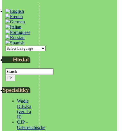
Hledat
Specialitky
Wadie
D.B.P.a
(ver. I a
II)
ÖJP –
Österreichische