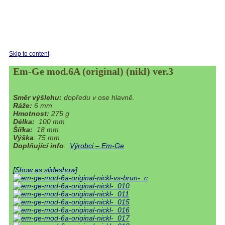
Skip to content
Em-Ge mod.6A (original) (nikl) ver.3
Směr výšlehu:
dopředu v ose hlavně.
Ráže:
6 mm
Hmotnost:
275 g
Délka:
100 mm
Šířka:
18 mm
Výška
: 75 mm
Doplňující info
:
Výrobci – Em-Ge
[Show as slideshow]