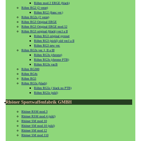
Röhm mod.2 ERGE (black)
Röhm RG2 (2 verze)
Röhm RG2 (franc.ver.)
Röhm RG2s (2 verze)
Röhm RG3 Original ERGE
Röhm RG3 Original ERGE mod.52
Röhm RG3 original (black) ver.I a II
Röhm RG3 original pyroset
Röhm RG3 (nickl) old ver.I a II
Röhm RG3 new ver.
Röhm RG3s ver. I, II a III
Röhm RG3s (chrome)
Röhm RG3s (chrome PTB)
Röhm RG3s var.B
Röhm RG300
Röhm RG4s
Röhm RG5
Röhm RG5s (black)
Röhm RG5s ( black no PTB)
Röhm RG5s (nikl)
Rhöner Sportwaffenfabrik GMBH
Rhöner RSM mod.3
Rhöner RSM mod.4 (nikl)
Rhöner SM mod.10
Rhöner SM mod.10 (nikl)
Rhöner SM mod.12
Rhöner SM mod.110