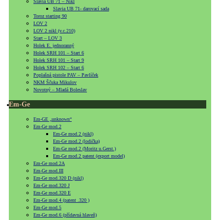
Slavia UB 71 – Nikl
Slavia UB 71- darovací sada
Toroz starting 90
LOV 2
LOV 2 nikl (v.c.210)
Start – LOV 3
Holek E. jednoranný
Holek SRH 101 – Start 6
Holek SRH 101 – Start 9
Holek SRH 102 – Start 6
Poplašná pistole PAV – Pavlíček
NKM Ščuka Mikulov
Novotný – Mladá Boleslav
Em-Ge
Em-GE „unknown“
Em-Ge mod.2
Em-Ge mod.2 (nikl)
Em-Ge mod.2 (lodička)
Em-Ge mod.2 (Moritz u.Gerst.)
Em-Ge mod.2 patent (export model)
Em-Ge mod.2A
Em-Ge mod.III
Em-Ge mod.320 D (nikl)
Em-Ge mod.320 J
Em-Ge mod.320 E
Em-Ge mod.4 (patent .320 )
Em-Ge mod.5
Em-Ge mod.6 (přídavná hlaveň)