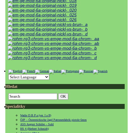
Hledat
Specialitky
Wadie D.B.P.a (ver. I a II)
ÖJP – Österreichische Jagd Patronenfabrik pistole 6mm
ASS August Schüler – Suhl
HS 4 (Herbert Schmidt)