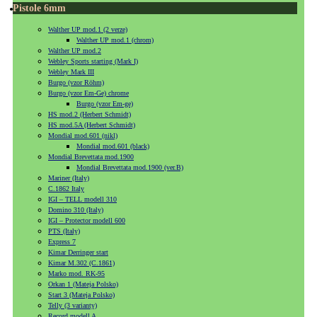
Pistole 6mm
Walther UP mod.1 (2 verze)
Walther UP mod.1 (chrom)
Walther UP mod.2
Webley Sports starting (Mark I)
Webley Mark III
Burgo (vzor Röhm)
Burgo (vzor Em-Ge) chrome
Burgo (vzor Em-ge)
HS mod.2 (Herbert Schmidt)
HS mod.5A (Herbert Schmidt)
Mondial mod.601 (nikl)
Mondial mod.601 (black)
Mondial Brevettata mod.1900
Mondial Brevettata mod.1900 (ver.B)
Mariner (Italy)
C.1862 Italy
IGI – TELL modell 310
Domino 310 (Italy)
IGI – Protector modell 600
PTS (Italy)
Express 7
Kimar Derringer start
Kimar M.302 (C.1861)
Marko mod. RK-95
Orkan 1 (Mateja Polsko)
Start 3 (Mateja Polsko)
Telly (3 varianty)
Record modell A