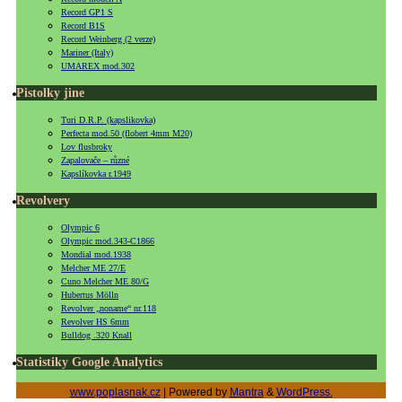
Record GP1 S
Record B1S
Record Weinberg (2 verze)
Mariner (Italy)
UMAREX mod.302
Pistolky jine
Turi D.R.P. (kapslikovka)
Perfecta mod.50 (flobert 4mm M20)
Lov flusbroky
Zapalovače – různé
Kapslíkovka r.1949
Revolvery
Olympic 6
Olympic mod.343-C1866
Mondial mod.1938
Melcher ME 27/E
Cuno Melcher ME 80/G
Hubertus Mölln
Revolver „noname“ nr.118
Revolver HS 6mm
Bulldog .320 Knall
Statistiky Google Analytics
www.poplasnak.cz
| Powered by
Mantra
&
WordPress.