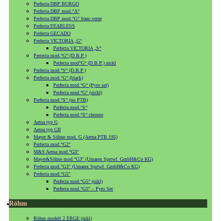
Perfecta DBP BURGO
Perfecta DBP mod.“A“
Perfecta DBP mod.“G“ franc.verze
Perfecta FEARLESS
Perfecta GECADO
Perfecta VICTORIA „G“
Perfecta VICTORIA „S“
Pertecta mod.“G“ (D.B.P.)
Perfecta mod“G“ (D.B.P.) nickl
Perfecta mod.“S“ (D.B.P.)
Perfecta mod.“G“ (black)
Perfecta mod.“G“ (Pyro set)
Perfecta mod.“G“ (nickl)
Perfecta mod.“S“ (no PTB)
Perfecta mod.“S“
Perfecta mod.“S“ chrome
Aetna typ G
Aetna typ GII
Mayer & Söhne mod. G (Aetna PTB 195)
Perfecta mod.“G2″
M&S Aetna mod.“G3″
Mayer&Söhne mod.“G3″ (Umarex Sprtwf. GmbH&Co KG)
Perfecta mod.“G3″ (Umarex Sprtwf. GmbH&Co KG)
Perfecta mod.“G5″
Perfecta mod.“G5″ (nikl)
Perfecta mod.“G5″ – Pyro Set
Röhm
Röhm modell 2 ERGE (nikl)