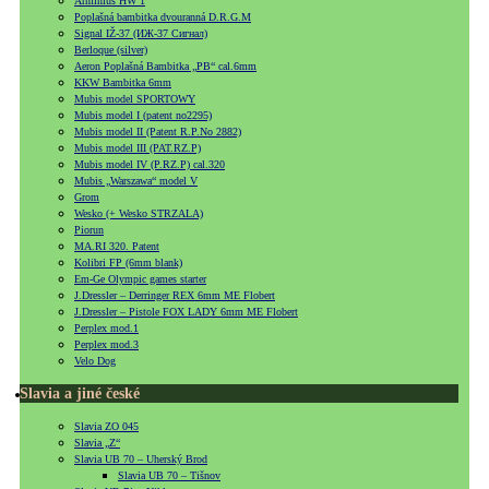
Arminius HW 1
Poplašná bambitka dvouranná D.R.G.M
Signal IŽ-37 (ИЖ-37 Сигнал)
Berloque (silver)
Aeron Poplašná Bambitka „PB“ cal.6mm
KKW Bambitka 6mm
Mubis model SPORTOWY
Mubis model I (patent no2295)
Mubis model II (Patent R.P.No 2882)
Mubis model III (PAT.RZ.P)
Mubis model IV (P.RZ.P) cal.320
Mubis „Warszawa“ model V
Grom
Wesko (+ Wesko STRZALA)
Piorun
MA.RI 320. Patent
Kolibri FP (6mm blank)
Em-Ge Olympic games starter
J.Dressler – Derringer REX 6mm ME Flobert
J.Dressler – Pistole FOX LADY 6mm ME Flobert
Perplex mod.1
Perplex mod.3
Velo Dog
Slavia a jiné české
Slavia ZO 045
Slavia „Z“
Slavia UB 70 – Uherský Brod
Slavia UB 70 – Tišnov